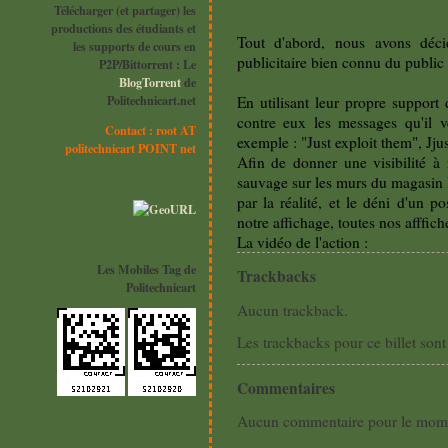
Télécharger (et partager) les
productions des étudiants et
Tout d'abord, nous avons déci
les supports de cours en
publicitaire bien connu du public 
P2P/Bittorrent : Le
BlogTorrent
de
Politechnicart.net
En utilisant leur propre suppor
contre eux les messages qu'il 
Contact : root AT
exemple : "Just exploit them", Jju
politechnicart POINT net
Afin de donner une visibilité à 
sauvage sur les murs du magasin F
par la réalité, et le déni d'un 
notre affichage, toutes nos afffic
La vidéo de l'action :
Les Mobiles Tag de
Trackbacks
Politechnicart
Aucun trackback.
Les trackbacks pour ce billet sont
Commentaires
Aucun commentaire pour le mom